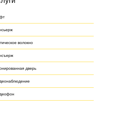
слуги
фт
нсьерж
тическое волокно
нсъерж
онированная дверь
деонаблюдение
деофон