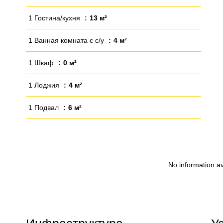
1 Гостина/кухня
13 м²
1 Ванная комната с с/у
4 м²
1 Шкаф
0 м²
1 Лоджия
4 м²
1 Подвал
6 м²
No information av