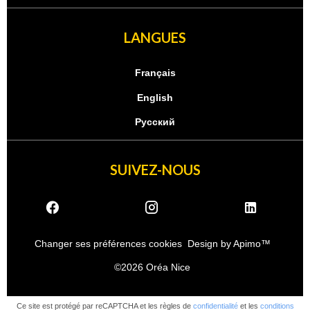
LANGUES
Français
English
Русский
SUIVEZ-NOUS
Changer ses préférences cookies
Design by
Apimo™
©2026 Oréa Nice
Ce site est protégé par reCAPTCHA et les règles de
confidentialité
et les
conditions