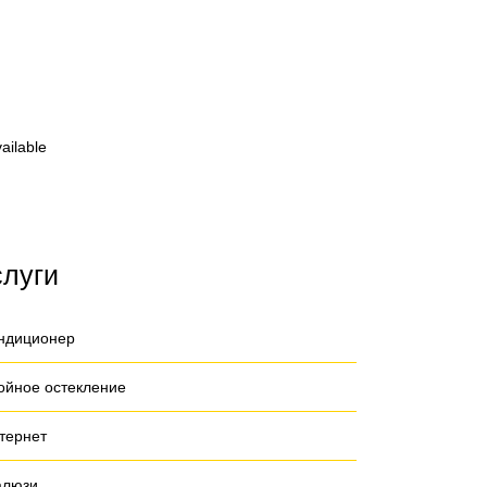
ailable
слуги
ндиционер
ойное остекление
тернет
люзи