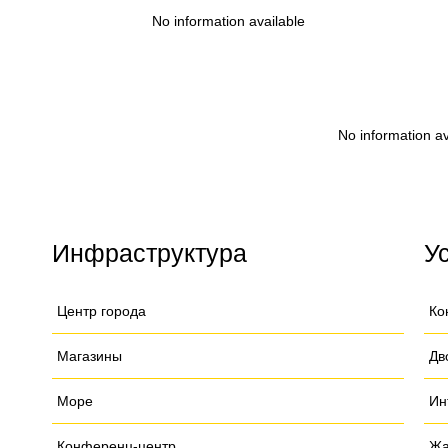
No information available
No information av
Инфраструктура
У
Центр города
Ко
Магазины
Дв
Море
Ин
Конференц-центр
Жа