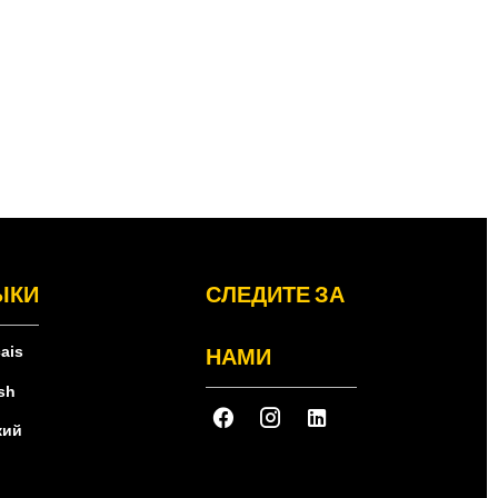
ЫКИ
СЛЕДИТЕ ЗА
НАМИ
ais
sh
кий