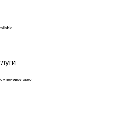
ailable
слуги
юминиевое окно