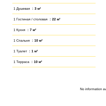
1 Душевая
3 м²
1 Гостиная / столовая
22 м²
1 Кухня
7 м²
1 Спальня
10 м²
1 Туалет
1 м²
1 Терраса
10 м²
No information av