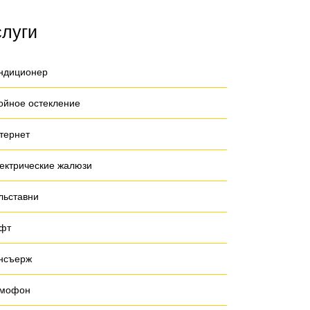
слуги
ндиционер
ойное остекление
тернет
ектрические жалюзи
льставни
фт
нсъерж
мофон