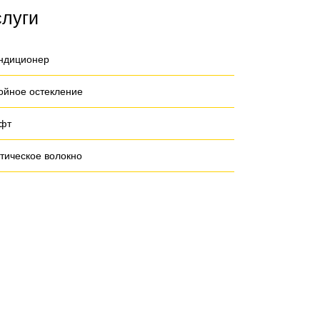
слуги
ндиционер
ойное остекление
фт
тическое волокно