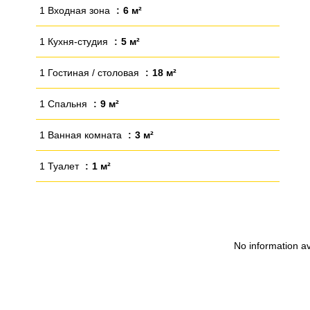
1 Входная зона
6 м²
1 Кухня-студия
5 м²
1 Гостиная / столовая
18 м²
1 Спальня
9 м²
1 Ванная комната
3 м²
1 Туалет
1 м²
No information av