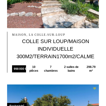
MAISON, LA COLLE-SUR-LOUP
COLLE SUR LOUP/MAISON
INDIVIDUELLE
300M2/TERRAIN1700m2/CALME
10
7
2 salles de
298.79
998 000 €
pièces
chambres
bains
m²