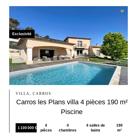
Exclusivité
VILLA, CARROS
Carros les Plans villa 4 pièces 190 m²
Piscine
4
4
4 salles de
190
1 100 000 €
pièces
chambres
bains
m²