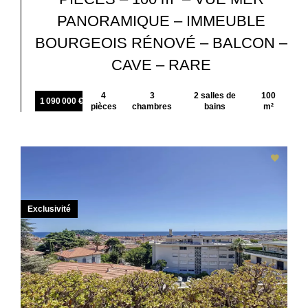
PANORAMIQUE – IMMEUBLE
BOURGEOIS RÉNOVÉ – BALCON –
CAVE – RARE
4
3
2 salles de
100
1 090 000 €
pièces
chambres
bains
m²
Exclusivité