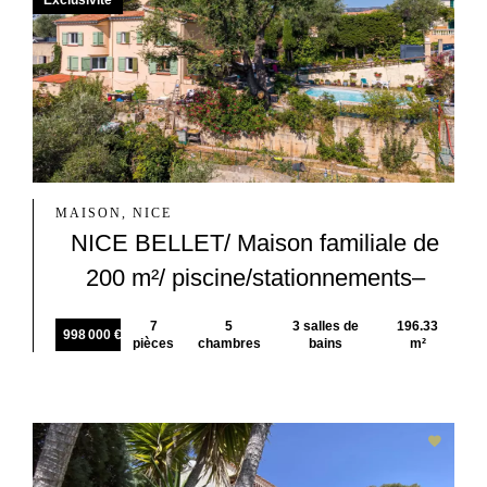
Exclusivité
MAISON, NICE
NICE BELLET/ Maison familiale de
200 m²/ piscine/stationnements–
7
5
3 salles de
196.33
998 000 €
pièces
chambres
bains
m²