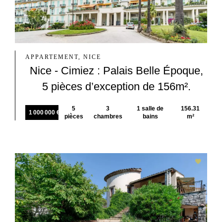
APPARTEMENT, NICE
Nice - Cimiez : Palais Belle Époque,
5 pièces d’exception de 156m².
5
3
1 salle de
156.31
1 000 000 €
pièces
chambres
bains
m²