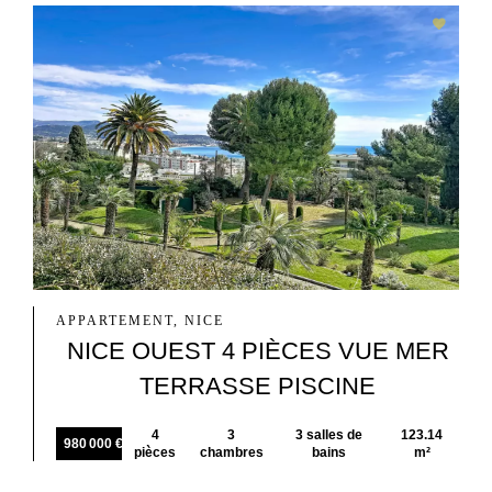
APPARTEMENT, NICE
NICE OUEST 4 PIÈCES VUE MER
TERRASSE PISCINE
4
3
3 salles de
123.14
980 000 €
pièces
chambres
bains
m²