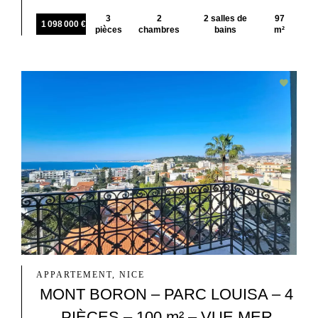
3
2
2 salles de
97
1 098 000 €
pièces
chambres
bains
m²
APPARTEMENT, NICE
MONT BORON – PARC LOUISA – 4
PIÈCES – 100 m² – VUE MER