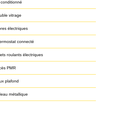
 conditionné
uble vitrage
res électriques
ermostat connecté
ets roulants électriques
cès PMR
ux plafond
deau métallique