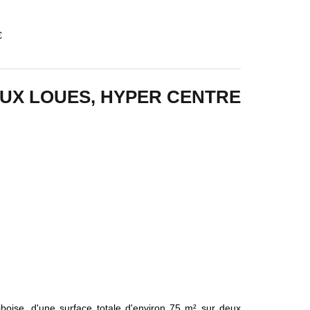
€
UX LOUES, HYPER CENTRE
boise, d'une surface totale d'environ 75 m² sur deux