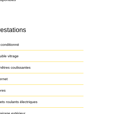
estations
 conditionné
uble vitrage
nêtres coulissantes
ernet
ores
ets roulants électriques
airage extérieur