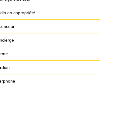
rdin en copropriété
censeur
ncierge
arme
rdien
terphone