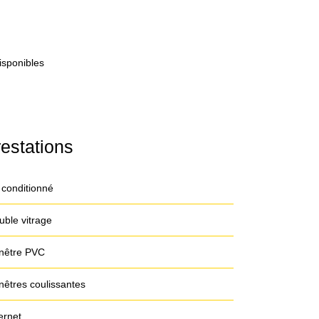
isponibles
estations
 conditionné
uble vitrage
nêtre PVC
nêtres coulissantes
ernet