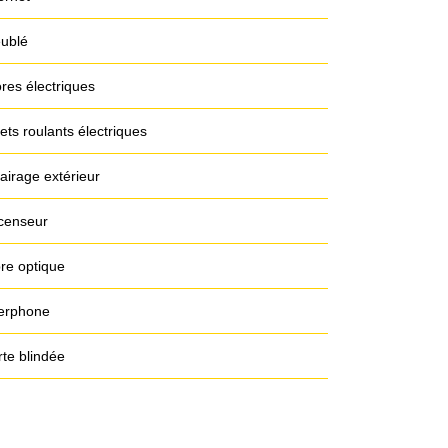
ublé
res électriques
ets roulants électriques
airage extérieur
censeur
bre optique
terphone
rte blindée