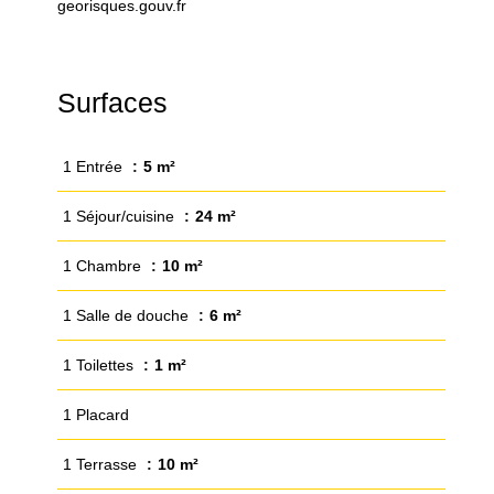
georisques.gouv.fr
Surfaces
1 Entrée
5 m²
1 Séjour/cuisine
24 m²
1 Chambre
10 m²
1 Salle de douche
6 m²
1 Toilettes
1 m²
1 Placard
1 Terrasse
10 m²