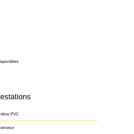
isponibles
estations
nêtre PVC
censeur