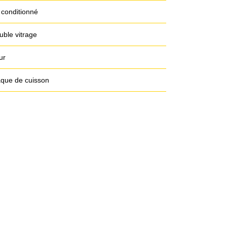
 conditionné
uble vitrage
ur
aque de cuisson