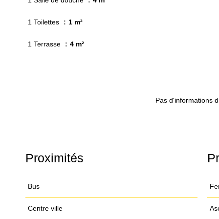
1 Salle de douche
4 m²
1 Toilettes
1 m²
1 Terrasse
4 m²
Pas d'informations d
Proximités
Pr
Bus
Fe
Centre ville
As