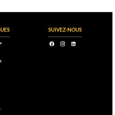
UES
SUIVEZ-NOUS
s
h
й
e