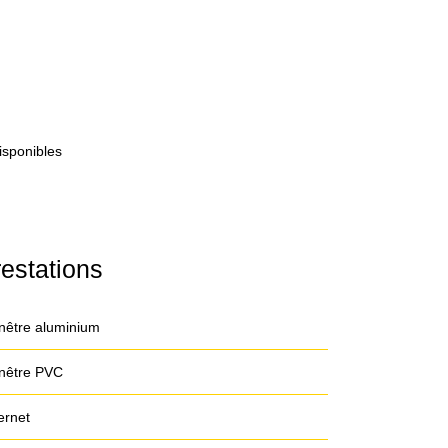
isponibles
estations
nêtre aluminium
nêtre PVC
ernet