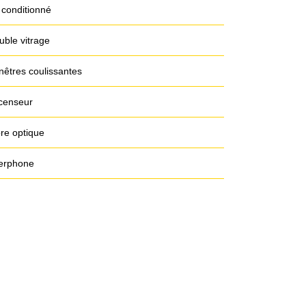
 conditionné
uble vitrage
nêtres coulissantes
censeur
bre optique
terphone