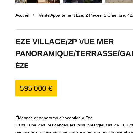
Accueil
Vente Appartement Èze, 2 Pièces, 1 Chambre, 42
EZE VILLAGE/2P VUE MER
PANORAMIQUE/TERRASSE/GA
ÈZE
595 000 €
Élégance et panorama d’exception à Eze
Dans l’une des résidences les plus prestigieuses de la Cô
gamme tels qu’une sublime piscine avec son pool house et sa 