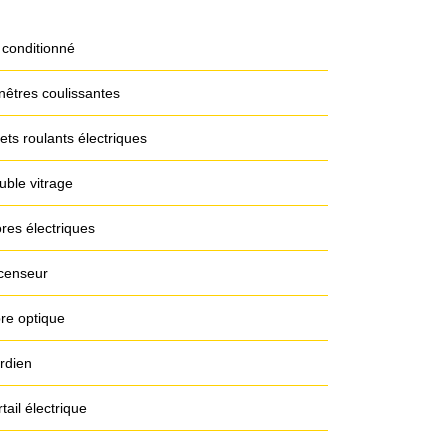
 conditionné
nêtres coulissantes
ets roulants électriques
uble vitrage
res électriques
censeur
bre optique
rdien
tail électrique