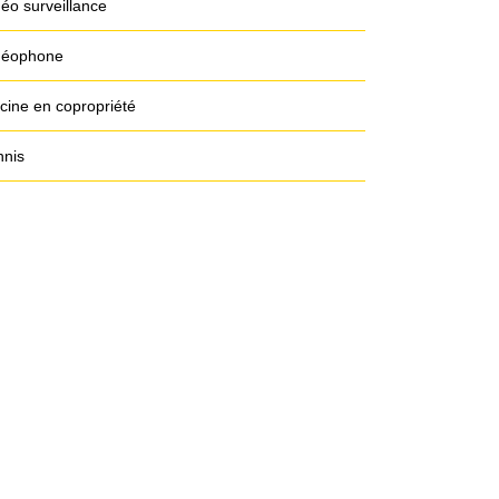
déo surveillance
déophone
scine en copropriété
nnis